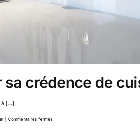
 sa crédence de cui
à [...]
sur
gn
|
Commentaires fermés
Comment
choisir
sa