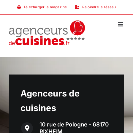
Passer
Télécharger le magazine
Rejoindre le réseau
au
contenu
Agenceurs de
cuisines
10 rue de Pologne - 68170
RIXHEIM