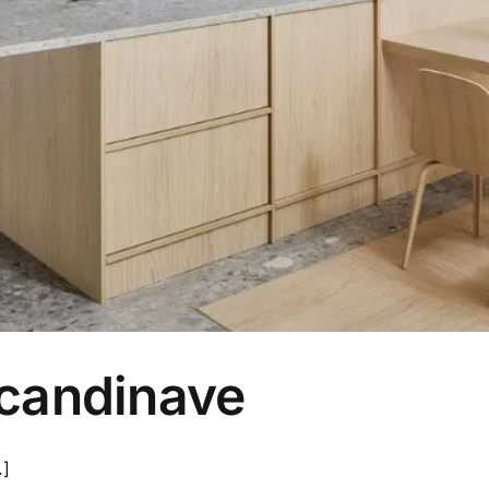
 scandinave
.]