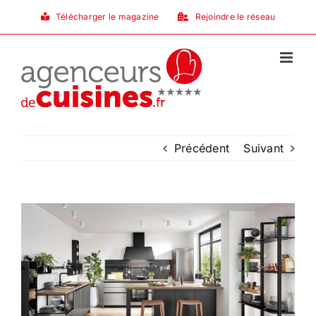
Passer
Télécharger le magazine
Rejoindre le réseau
au
contenu
Précédent
Suivant
Voir
l'image
agrandie