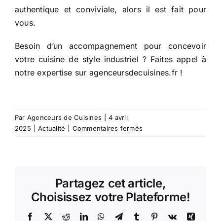
authentique et conviviale, alors il est fait pour
vous.
Besoin d’un accompagnement pour concevoir
votre cuisine de style industriel ? Faites appel à
notre expertise sur
agenceursdecuisines.fr
!
Par
Agenceurs de Cuisines
|
4 avril
sur
2025
|
Actualité
|
Commentaires fermés
Focus
:
les
cuisines
Partagez cet article,
style
industriel
Choisissez votre Plateforme!
Facebook
X
Reddit
LinkedIn
WhatsApp
Telegram
Tumblr
Pinterest
Vk
Xing