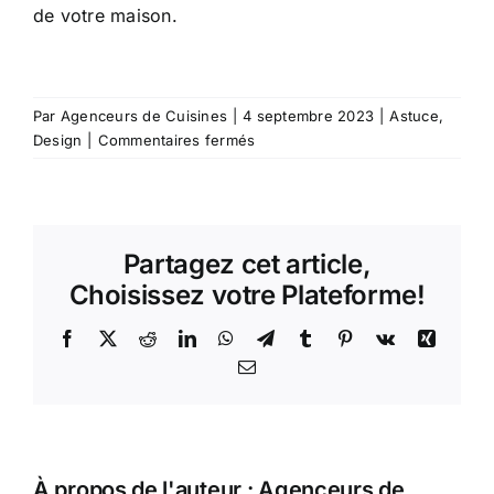
de votre maison.
Par
Agenceurs de Cuisines
|
4 septembre 2023
|
Astuce
,
sur
Design
|
Commentaires fermés
Les
couleurs
complémentaires
pour
Partagez cet article,
une
cuisine
Choisissez votre Plateforme!
tendance
!
Facebook
X
Reddit
LinkedIn
WhatsApp
Telegram
Tumblr
Pinterest
Vk
Xing
Email
À propos de l'auteur :
Agenceurs de