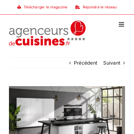
Passer
Télécharger le magazine
Rejoindre le réseau
au
contenu
Précédent
Suivant
Voir
l'image
agrandie