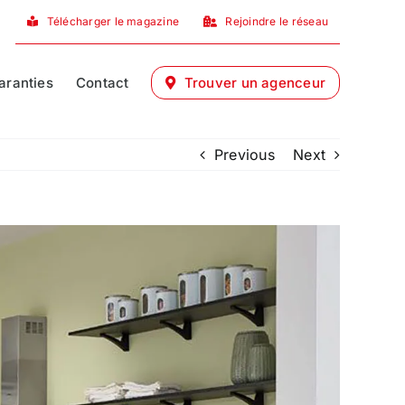
Télécharger le magazine
Rejoindre le réseau
aranties
Contact
Trouver un agenceur
Previous
Next