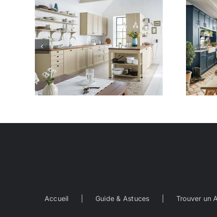
5
Classique 14
Accueil
Guide & Astuces
Trouver un 