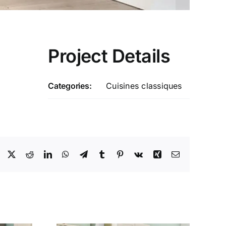
Project Details
Categories:
Cuisines classiques
Facebook
X
Reddit
LinkedIn
WhatsApp
Telegram
Tumblr
Pinterest
Vk
Xing
Email