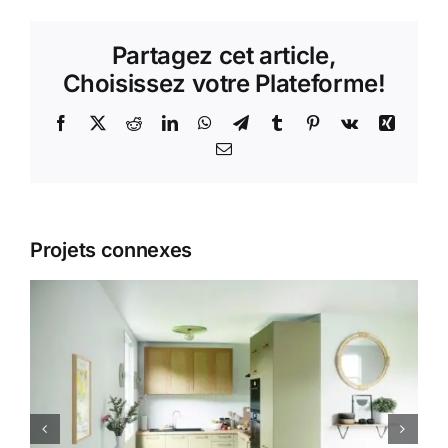
Partagez cet article,
Choisissez votre Plateforme!
Facebook
X
Reddit
LinkedIn
WhatsApp
Telegram
Tumblr
Pinterest
Vk
Xing
Email
Projets connexes