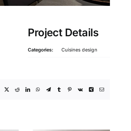
Project Details
Categories:
Cuisines design
Facebook
X
Reddit
LinkedIn
WhatsApp
Telegram
Tumblr
Pinterest
Vk
Xing
Email