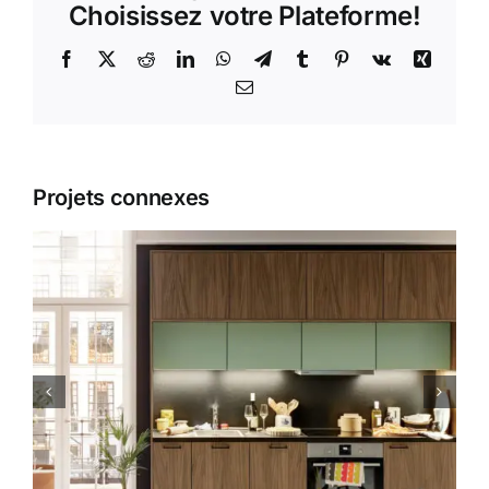
Choisissez votre Plateforme!
Facebook
X
Reddit
LinkedIn
WhatsApp
Telegram
Tumblr
Pinterest
Vk
Xing
Email
Projets connexes
Moderne 16