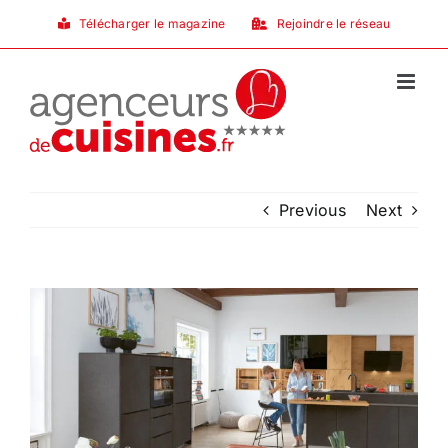
Passer
Télécharger le magazine
Rejoindre le réseau
au
contenu
Previous
Next
View
Larger
Image