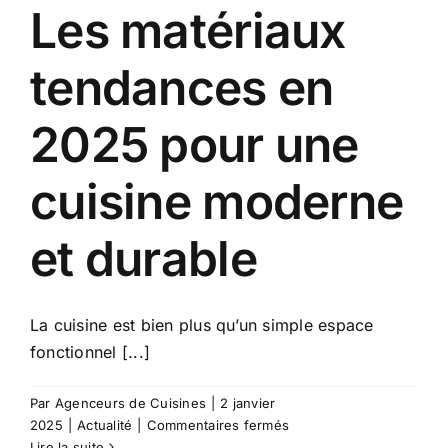
Les matériaux
tendances en
2025 pour une
cuisine moderne
et durable
La cuisine est bien plus qu’un simple espace
fonctionnel [...]
Par
Agenceurs de Cuisines
|
2 janvier
sur
2025
|
Actualité
|
Commentaires fermés
Les
Lire la suite