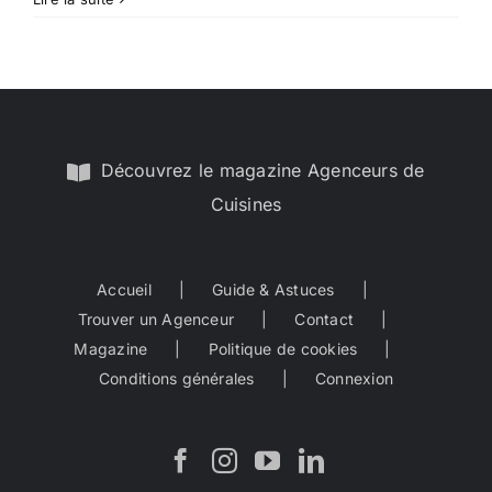
matériaux
tendances
en
2025
pour
une
cuisine
Découvrez le magazine Agenceurs de
moderne
Cuisines
et
durable
Accueil
Guide & Astuces
Trouver un Agenceur
Contact
Magazine
Politique de cookies
Conditions générales
Connexion