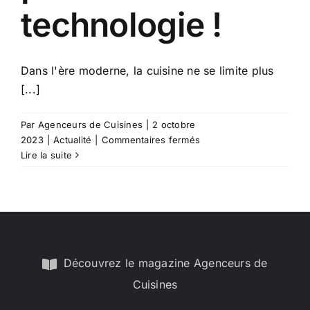
technologie !
Dans l'ère moderne, la cuisine ne se limite plus
[...]
Par
Agenceurs de Cuisines
|
2 octobre
sur
2023
|
Actualité
|
Commentaires fermés
Cuisine
Lire la suite
High-
Tech
:
pour
une
cuisine
ultra-
Découvrez le magazine Agenceurs de
fonctionnelle
Cuisines
à
la