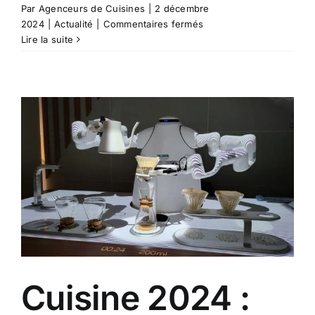
Par
Agenceurs de Cuisines
|
2 décembre
sur
2024
|
Actualité
|
Commentaires fermés
BioFresh
Lire la suite
:
la
Technologie
Révolutionnaire
qui
réinvente
la
conservation
des
aliments
Cuisine 2024 :