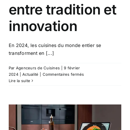
entre tradition et
innovation
En 2024, les cuisines du monde entier se
transforment en [...]
Par
Agenceurs de Cuisines
|
9 février
sur
2024
|
Actualité
|
Commentaires fermés
Cuisine
Lire la suite
2024
:
entre
tradition
et
innovation