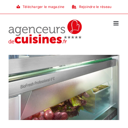
Passer
Télécharger le magazine
Rejoindre le réseau
au
contenu
e