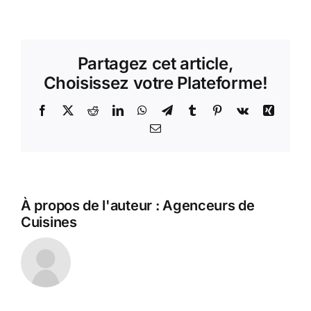
Cuisine
intelligente
et
technologies
Partagez cet article,
astucieuses
Choisissez votre Plateforme!
Facebook
X
Reddit
LinkedIn
WhatsApp
Telegram
Tumblr
Pinterest
Vk
Xing
Email
À propos de l'auteur :
Agenceurs de
Cuisines