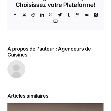
magie
Choisissez votre Plateforme!
des
couleurs
Facebook
X
Reddit
LinkedIn
WhatsApp
Telegram
Tumblr
Pinterest
Vk
Xing
!
Email
À propos de l'auteur :
Agenceurs de
Cuisines
Articles similaires