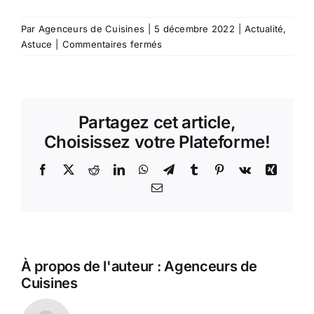
Par
Agenceurs de Cuisines
|
5 décembre 2022
|
Actualité
,
sur
Astuce
|
Commentaires fermés
Les
différentes
cuissons
au
Partagez cet article,
four
Choisissez votre Plateforme!
Facebook
X
Reddit
LinkedIn
WhatsApp
Telegram
Tumblr
Pinterest
Vk
Xing
Email
À propos de l'auteur :
Agenceurs de
Cuisines