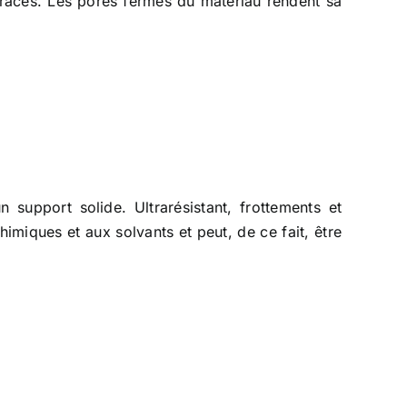
 traces. Les pores fermés du matériau rendent sa
 support solide. Ultrarésistant, frottements et
imiques et aux solvants et peut, de ce fait, être