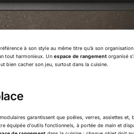
t référence à son style au même titre qu’à son organisation
er un tout harmonieux. Un
espace de rangement
organisé s’a
ut bien cacher son jeu, surtout dans la cuisine.
lace
odulaires garantissent que poêles, verres, assiettes et, 
e équipée d’outils fonctionnels, à portée de main et dispar
pace de rangement
dans la cuisine : chaque objet doit av